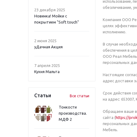
использование, п
обезличивание, у
23 декабря 2025
Новинка! Мойки с
Компания ООО Ре
покрытием "Soft touch"
целях эффективно
исполнению.
2 июня 2025
В случае необхо
уДачная Акция
обеспечения в це
ООО Реал Мебель 
персональных дан
7 апреля 2025
Кухня Мальта
Настоящее соглас
адрес доставки з
Срок действия со
Статьи
Все статьи
на адрес: 653007,
Тонкости
Обращаем ваше вн
производства.
сайта (
https://pro
МДФ 2
персональных да
Мебель.