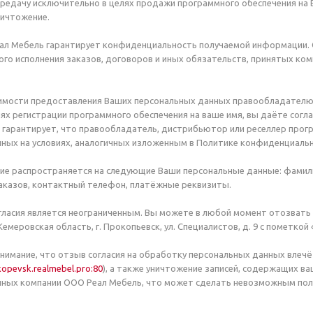
ередачу исключительно в целях продажи программного обеспечения на В
ничтожение.
ал Мебель гарантирует конфиденциальность получаемой информации. 
го исполнения заказов, договоров и иных обязательств, принятых ко
димости предоставления Ваших персональных данных правообладателю
лях регистрации программного обеспечения на ваше имя, вы даёте согл
гарантирует, что правообладатель, дистрибьютор или реселлер прог
ных на условиях, аналогичных изложенным в Политике конфиденциаль
ие распространяется на следующие Ваши персональные данные: фамили
аказов, контактный телефон, платёжные реквизиты.
гласия является неограниченным. Вы можете в любой момент отозвать 
 Кемеровская область, г. Прокопьевск, ул. Специалистов, д. 9 с пометк
имание, что отзыв согласия на обработку персональных данных влечёт
kopevsk.realmebel.pro:80
), а также уничтожение записей, содержащих в
нных компании ООО Реал Мебель, что может сделать невозможным пол