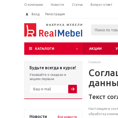
О компании
Новости
Статьи
Вопрос-ответ
Вход
Регистрация
КАТАЛОГИ
АКЦИИ
У
Главная
Будьте всегда в курсе!
Согла
Узнавайте о скидках и
акциях первым
данн
Текст со
Настоящим в соот
обработку компан
Новости
Все новости