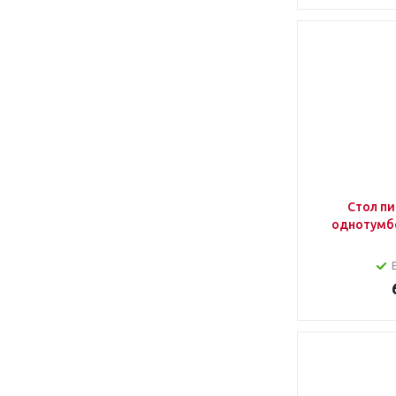
Стол пи
однотумб