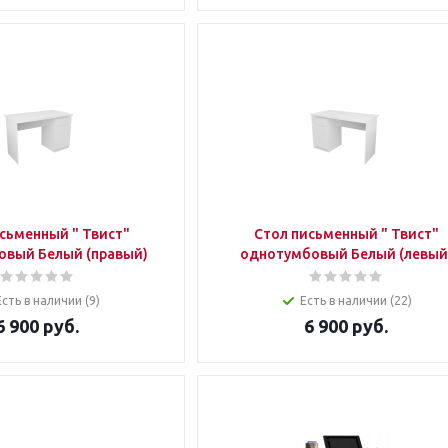
сьменный " Твист"
Стол письменный " Твист"
овый Белый (правый)
однотумбовый Белый (левый
Есть в наличии (9)
Есть в наличии (22)
6 900
руб.
6 900
руб.