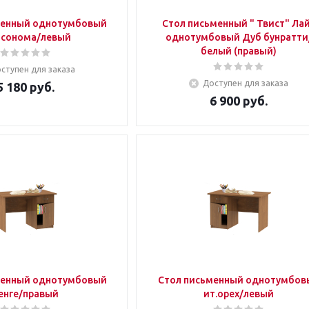
менный однотумбовый
Стол письменный " Твист" Ла
 сонома/левый
однотумбовый Дуб бунратти
белый (правый)
ступен для заказа
Доступен для заказа
5 180
руб.
6 900
руб.
менный однотумбовый
Стол письменный однотумбов
енге/правый
ит.орех/левый