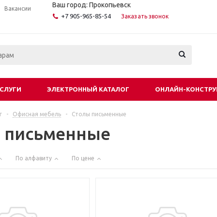
Ваш город: Прокопьевск
Вакансии
+7 905-965-85-54
Заказать звонок
СЛУГИ
ЭЛЕКТРОННЫЙ КАТАЛОГ
ОНЛАЙН-КОНСТРУ
г
-
Офисная мебель
-
Столы письменные
 письменные
По алфавиту
По цене